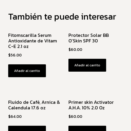
También te puede interesar
Fitomscarilla Serum
Protector Solar BB
Antioxidante de Vitam
O’Skin SPF 30
C-E 2.1 oz
$
60.00
$
56.00
Añadir al carrito
Añadir al carrito
Fluido de Café, Arnica &
Primer skin Activator
Calendula 17.6 oz
A.H.A. 10% 2.0 Oz
$
64.00
$
60.00