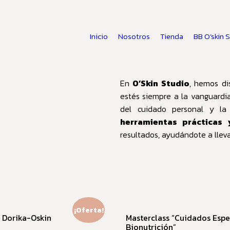
Inicio
Nosotros
Tienda
BB O’skin 
En
O’Skin Studio
, hemos di
estés siempre a la vanguardi
del cuidado personal y la
herramientas prácticas 
resultados, ayudándote a llevar
¡Oferta!
 Dorika-Oskin
Masterclass “Cuidados Espe
Bionutrición”