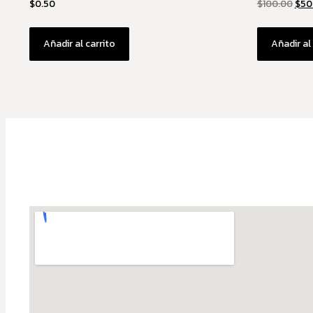
$
0.50
$
100.00
$
50
Añadir al carrito
Añadir al